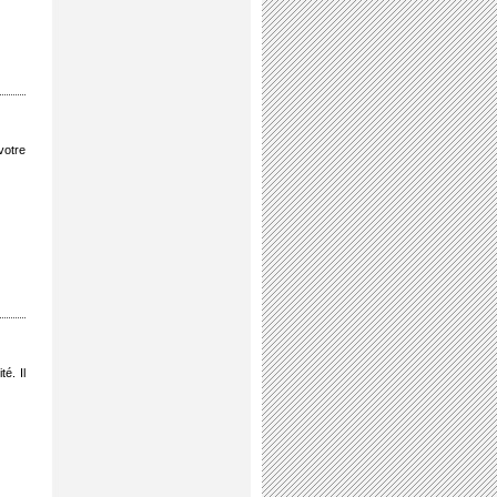
votre
é. Il