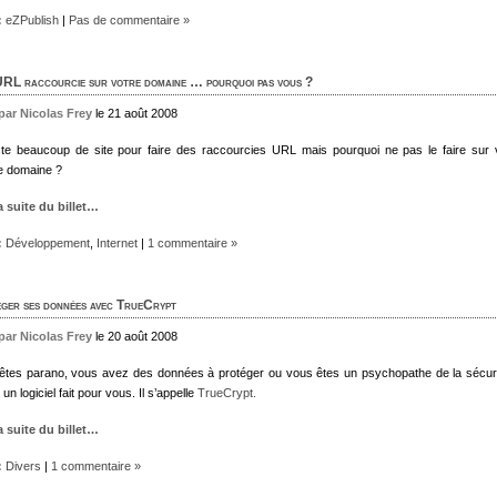
:
eZPublish
|
Pas de commentaire »
RL raccourcie sur votre domaine … pourquoi pas vous ?
 par Nicolas Frey
le 21 août 2008
iste beaucoup de site pour faire des raccourcies URL mais pourquoi ne pas le faire sur 
e domaine ?
la suite du billet…
:
Développement
,
Internet
|
1 commentaire »
ger ses données avec TrueCrypt
 par Nicolas Frey
le 20 août 2008
êtes parano, vous avez des données à protéger ou vous êtes un psychopathe de la sécurit
 un logiciel fait pour vous. Il s’appelle
TrueCrypt.
la suite du billet…
:
Divers
|
1 commentaire »