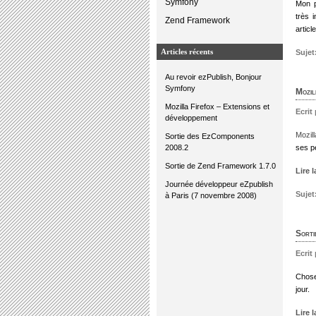
Symfony
Mon 
très 
Zend Framework
articl
Articles récents
Sujet
Au revoir ezPublish, Bonjour
Symfony
Mozil
Mozilla Firefox – Extensions et
Ecrit
développement
Mozill
Sortie des EzComponents
2008.2
ses p
Sortie de Zend Framework 1.7.0
Lire 
Journée développeur eZpublish
Sujet
à Paris (7 novembre 2008)
Sorti
Ecrit
Chose
jour.
Lire 