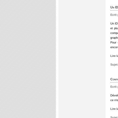
Un ID
Ecrit
Un ID
et pl
compa
graph
Pour 
enco
Lire 
Sujet
Confi
Ecrit
Dével
ce n’e
Lire 
Sujet