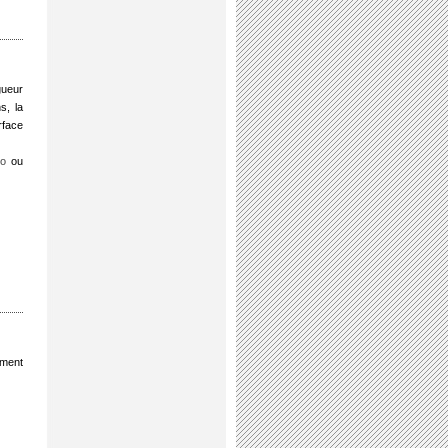
gueur
s, la
rface
io
ou
ement