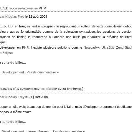
E/EDI pour développer en PHP
 par Nicolas Frey
le 12 août 2008
E, ou EDI en français, est un programme regroupant un éditeur de texte, compilateur, débo
usieurs autres fonctionnalités comme de la coloration syntaxique, les gestions de version
raison de fichier, la recherche ou encore des outils pour faciliter la création de l’inte
ique.
développer en
PHP
, il existe plusieurs solutions comme
Notepad++
,
UltraEdit
,
Zend Stud
re
Eclipse
.
la suite du billet…
:
Développement
|
Pas de commentaire »
guration d’un environnement de développement (php/mysql)
 par Nicolas Frey
le 21 juillet 2008
opper un site web, beaucoup de monde peut le faire, mais développer proprement et efficac
st pas la même affaire.
la suite du billet…
:
Développement
,
Internet
,
Serveur
|
Pas de commentaire »