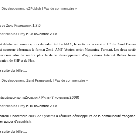
:
Développement
,
eZPublish
|
Pas de commentaire »
e de Zend Framework 1.7.0
 par Nicolas Frey
le 28 novembre 2008
et
Adobe
ont annoncé, lors
du salon
Adobe MAX
, la sortie de la version 1.7 du Zend Frame
 ci supporte désormais le format Zend_AMF (Action script Messaging Format).
Les deux sociét
associées afin de rendre plus facile le développement d’applications Internet Riches basée
gration de PHP et de
Flex
.
la suite du billet…
:
Développement
,
Zend Framework
|
Pas de commentaire »
ée développeur eZpublish à Paris (7 novembre 2008)
 par Nicolas Frey
le 10 novembre 2008
ndredi 7 novembre 2008,
eZ Systems
a réuni les développeurs de la communauté française
er autour d’
ezpublish
.
la suite du billet…