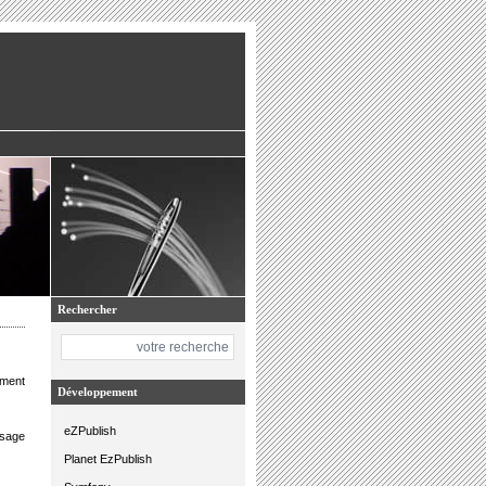
Rechercher
ement
Développement
eZPublish
ssage
Planet EzPublish