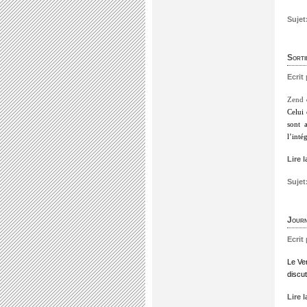
Sujet
Sorti
Ecrit
Zend
Celui
sont 
l’inté
Lire 
Sujet
Journ
Ecrit
Le Ve
discut
Lire 