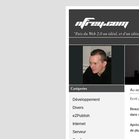
"Fais du Web 2.0 un idéal, et d'un idéa
Catégories
Au re
Ecrit
Développement
Divers
Beauc
dans 
eZPublish
Internet
Après
de pl
Serveur