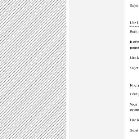
Sujet
Une U
Ecrit
Il ex
propr
Lire 
Sujet
Proté
Ecrit
Vous 
existe
Lire 
Sujet