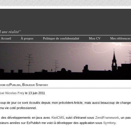
l une réalité"
Accueil
À propos
Politique de confidentialité
Mon CV
Mes références
voir ezPublish, Bonjour Symfony
 par Nicolas Frey
le 13 juin 2011
oup de jour ce sont écoulés depuis mon précédent Article, mais aussi beaucoup de chang
ma vie coté professionnel.
 des développements en java avec
KiwiCMS
, suivi d’intranet sous
ZendFramework
, un pa
usieurs années sur EzPublish me voici à développer des application sous
Symfony
.