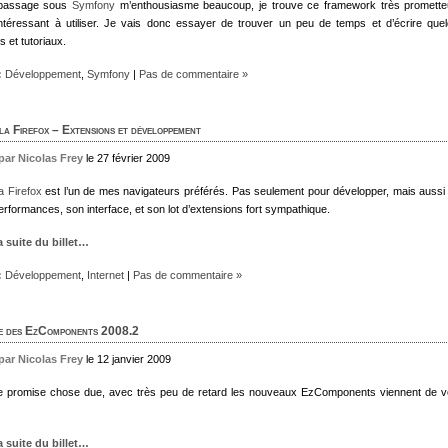
passage sous
Symfony
m’enthousiasme beaucoup, je trouve ce framework très promette
intéressant à utiliser. Je vais donc essayer de trouver un peu de temps et d’écrire que
es et tutoriaux.
:
Développement
,
Symfony
|
Pas de commentaire »
la Firefox – Extensions et développement
 par Nicolas Frey
le 27 février 2009
a Firefox
est l’un de mes navigateurs préférés. Pas seulement pour développer, mais aussi
erformances, son interface, et son lot d’extensions fort sympathique.
la suite du billet…
:
Développement
,
Internet
|
Pas de commentaire »
e des EzComponents 2008.2
 par Nicolas Frey
le 12 janvier 2009
 promise chose due, avec très peu de retard les nouveaux EzComponents viennent de vo
la suite du billet…