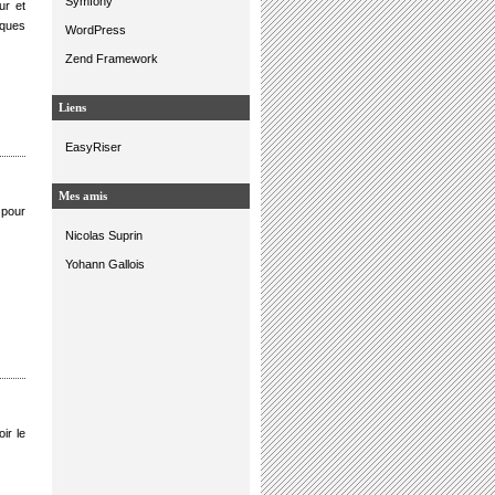
Symfony
ur et
lques
WordPress
Zend Framework
Liens
EasyRiser
Mes amis
 pour
Nicolas Suprin
Yohann Gallois
ir le