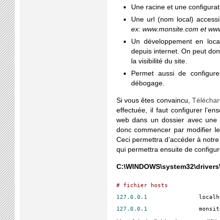
Une racine et une configurati
Une url (nom local) access
ex: www.monsite.com et www
Un développement en local
depuis internet. On peut don
la visibilité du site.
Permet aussi de configure
débogage.
Si vous êtes convaincu,
Télécha
effectuée, il faut configurer l’e
web dans un dossier avec un
donc commencer par modifier le 
Ceci permettra d’accéder à notre
qui permettra ensuite de configu
C:\WINDOWS\system32\drivers\
# fichier hosts
127.0
.
0.1
       	loc
127.0
.
0.1
		monsi