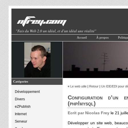
"Fais du Web 2.0 un idéal, et d'un idéal une réalité"
Accueil
À propos
Politiqu
Catégories
«
Le web utile
|
Retour
|
Un IDE/EDI pour d
Développement
Configuration d’un e
Divers
(php/mysql)
eZPublish
Ecrit par Nicolas Frey
le 21 juil
Internet
Serveur
Développer un site web, beauco