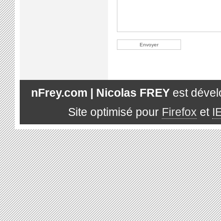
nFrey.com | Nicolas FREY
est déve
Site optimisé pour
Firefox
et
I