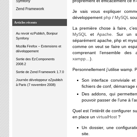
proprement et efficacement ce n’
Symfony
Zend Framework
Je vais vous expliquer comm
développement
php
/
MySQL
so
Articles récents
La première chose à faire, c’est
Au revoir ezPublish, Bonjour
MySQL
et
Apache
. Sur un se
Symfony
séparément apache, php et mysql
Mozilla Firefox – Extensions et
comme on veut se faire un espac
développement
comprenant l’ensemble des ap
xampp
…).
Sortie des EzComponents
2008.2
Personnellement j’utilise wamp. 
Sortie de Zend Framework 1.7.0
Journée développeur eZpublish
Son interface conviviale et 
à Paris (7 novembre 2008)
fichiers de conf, démarrage 
Des addons, qui permettent
pouvoir passer de l’une à l’a
Quel est l’intérêt de configurer 
en place un
virtualHost
?
Un dossier, une configurati
site.