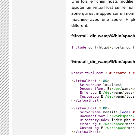
Une fois le fichier hosts modifi
ajouter un
virtualHost
sur le nom
zone qui est mappée sur un nom
machine avec une seule
IP
pl
différent.
%install_dir_wamp%/bin/apach
Include
 conf
/
httpd
-
vhosts
.
conf
%install_dir_wamp%/bin/apach
NameVirtualHost
*
# écoute sur
<
VirtualHost
*:
80
>
ServerName
 localhost

DocumentRoot
 E
:
/dev/
wamp
/
w
ErrorLog
 E
:
/dev/
wamp
/
logs
/
CustomLog
 E
:
/dev/
wamp
/
logs
</
VirtualHost
>
<
VirtualHost
*:
80
>
ServerName
 monsite
.
local
#
DocumentRoot
 F
:
/workspace/
DirectoryIndex
 index
.
php 
#
ErrorLog
 F
:
/workspace/
mons
CustomLog
 F
:
/workspace/
mon
</
VirtualHost
>