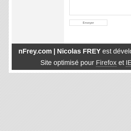
nFrey.com | Nicolas FREY
est déve
Site optimisé pour
Firefox
et
I