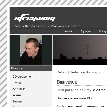
"Fais du Web 2.0 un idéal, et d'un idéal une réalité"
Accueil
À propos
Politiqu
Catégories
Retour
|
Rédaction du blog
»
Développement
Bienvenue
Divers
eZPublish
Ecrit par Nicolas Frey
le 29 mai
Internet
Bienvenue sur mon Blog.
Serveur
Après pas mal d’attente, et q