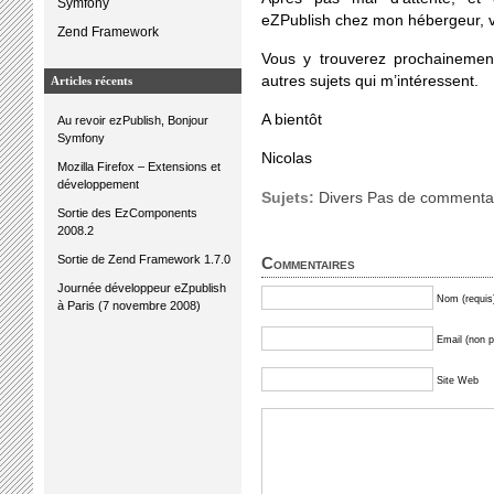
Symfony
eZPublish chez mon hébergeur, v
Zend Framework
Vous y trouverez prochainemen
autres sujets qui m’intéressent.
Articles récents
A bientôt
Au revoir ezPublish, Bonjour
Symfony
Nicolas
Mozilla Firefox – Extensions et
développement
Sujets:
Divers
Pas de commentai
Sortie des EzComponents
2008.2
Sortie de Zend Framework 1.7.0
Commentaires
Journée développeur eZpublish
Nom (requis
à Paris (7 novembre 2008)
Email (non pu
Site Web